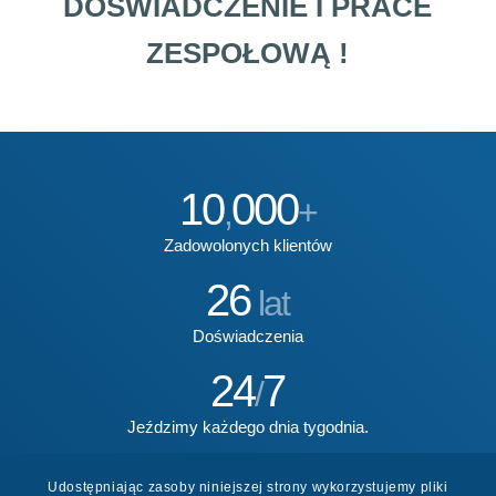
DOŚWIADCZENIE I PRACE
ZESPOŁOWĄ !
10
000
,
+
Zadowolonych klientów
26
lat
Doświadczenia
24
7
/
Jeździmy każdego dnia tygodnia.
601238075
Udostępniając zasoby niniejszej strony wykorzystujemy pliki