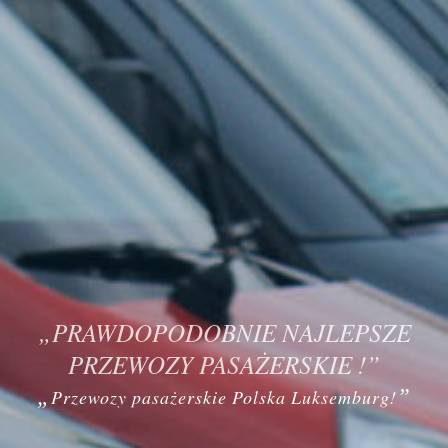
„PRAWDOPODOBNIE NAJLEPSZE
PRZEWOZY PASAŻERSKIE !”
„
”
Przewozy pasażerskie Polska Luksemburg!