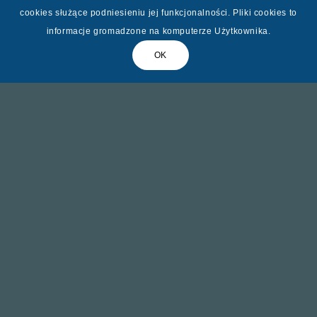
Zadzwoń już dziś !
cookies służące podniesieniu jej funkcjonalności. Pliki cookies to
informacje gromadzone na komputerze Użytkownika.
OK
Chcesz poznać ofertę ?
Zadzwoń do nas !
tel. 601238075
Dla przewozów grupowych, wycieczek, oferujemy
liczne zniżki na przejazd w dwie strony na trasie
Polska-Holandia-Polska.